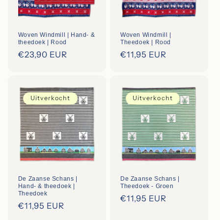
Woven Windmill | Hand- &
Woven Windmill |
theedoek | Rood
Theedoek | Rood
Regular
€23,90 EUR
Regular
€11,95 EUR
price
price
Uitverkocht
Uitverkocht
De Zaanse Schans |
De Zaanse Schans |
Hand- & theedoek |
Theedoek - Groen
Theedoek
Regular
€11,95 EUR
Regular
€11,95 EUR
price
price