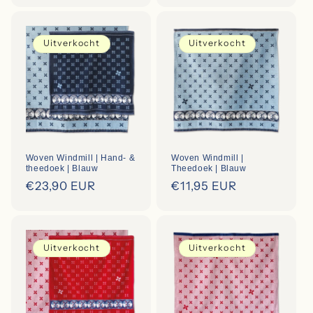
Uitverkocht
Uitverkocht
Woven Windmill | Hand- &
Woven Windmill |
theedoek | Blauw
Theedoek | Blauw
Regular
€23,90 EUR
Regular
€11,95 EUR
price
price
Uitverkocht
Uitverkocht