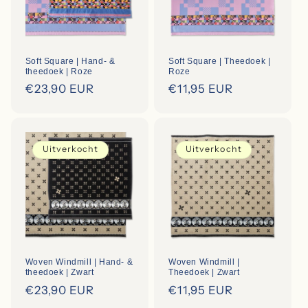
i
o
Soft Square | Hand- &
Soft Square | Theedoek |
n
theedoek | Roze
Roze
Regular
€23,90 EUR
Regular
€11,95 EUR
:
price
price
Uitverkocht
Uitverkocht
Woven Windmill | Hand- &
Woven Windmill |
theedoek | Zwart
Theedoek | Zwart
Regular
€23,90 EUR
Regular
€11,95 EUR
price
price