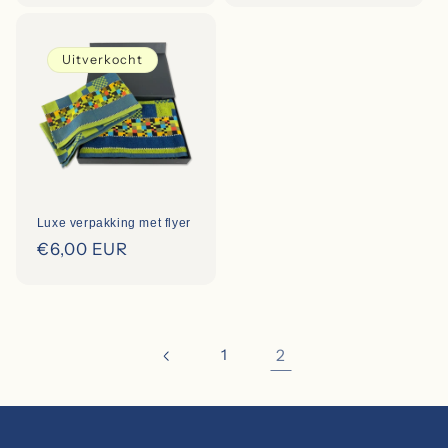
Uitverkocht
Luxe verpakking met flyer
Regular
€6,00 EUR
price
1
2