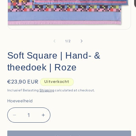
i
Open
media
1
of
1
/
2
in
modal
Soft Square | Hand- &
theedoek | Roze
Regular
€23,90 EUR
Uitverkocht
price
Inclusief Belasting
Shipping
calculated at checkout.
Hoeveelheid
Hoeveelheid
Decrease
Increase
quantity
quantity
for
for