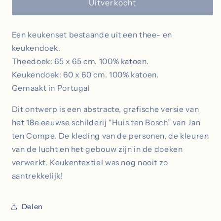
Soft
Soft
Uitverkocht
Square
Square
|
|
Een keukenset bestaande uit een thee- en
Hand-
Hand-
&amp;
&amp;
keukendoek.
theedoek
theedoek
Theedoek: 65 x 65 cm. 100% katoen.
|
|
Keukendoek: 60 x 60 cm. 100% katoen.
Roze
Roze
Gemaakt in Portugal
Dit ontwerp is een abstracte, grafische versie van
het 18e eeuwse schilderij “Huis ten Bosch” van Jan
ten Compe. De kleding van de personen, de kleuren
van de lucht en het gebouw zijn in de doeken
verwerkt. Keukentextiel was nog nooit zo
aantrekkelijk!
Delen