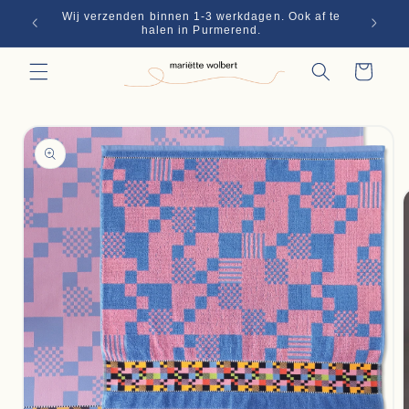
Skip to
Wij verzenden binnen 1-3 werkdagen. Ook af te
€70
content
halen in Purmerend.
Winkelwagen
Skip to
product
information