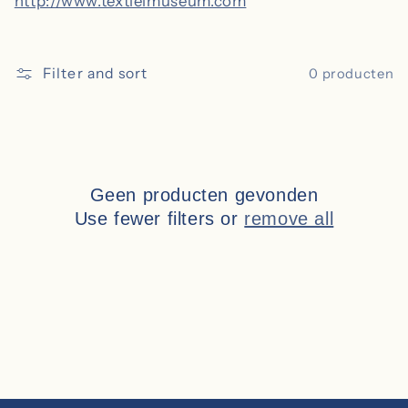
http://www.textielmuseum.com
o
n
Filter and sort
0 producten
:
Geen producten gevonden
Use fewer filters or
remove all