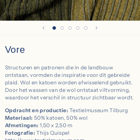
C
Vore
o
Structuren en patronen die in de landbouw
l
ontstaan, vormden de inspiratie voor dit gebreide
plaid. Wol en katoen worden afwisselend gebruikt.
l
Door het wassen van de wol ontstaat viltvorming,
e
waardoor het verschil in structuur zichtbaar wordt.
c
Opdracht en productie:
Textielmuseum Tilburg
Materiaal:
50% katoen, 50% wol
t
Afmetingen:
1,50 x 2,50 m
i
Fotografie:
Thijs Quispel