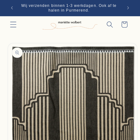
Skip to
Wij verzenden binnen 1-3 werkdagen. Ook af te
€70
content
halen in Purmerend.
Winkelwagen
Skip to
product
information